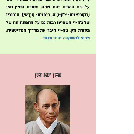
על שם ההרים בהם שהה, מסורת הטיין-טאי
(בקוריאנית: צ'וֹן-טֶ'ה, ביפנית: טֵנְדַאי). חיבוריו
של ג'ה-יי השפיעו רבות גם על התפתחותה של
מסורת הזן. ג'ה-יי חיבר את מדריך המדיטציה:
מבוא להשקטה והתבוננות
.
הַאן יוֹנְג אוּן