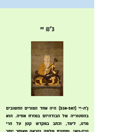
גְ'ה יִי
גְ'ה-יִי (538-587) היה אחד המורים החשובים
בהסטוריה של הבודהיזם במזרח אסיה. הוא
מדט, לימד, וכתב במקדש קטן על הרי
טְיֵין-טַאי, ומסורת שלמה נקראה מאוחר יותר