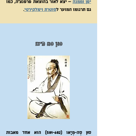
יפן וממנה
– יצא לאור בהוצאת פרפנצ'ה, כמו
גם תרגומו המוער ל
סוטרת וימלקירטי
.
סוּן סְה מְיָאו
סוּן סְה-מְיָאו (581-682) הוא אחד מאבות