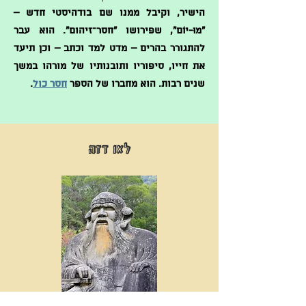
הישיר, וקיבל ממנו שם בודהיסטי חדש –
"מוּ-יוֹם", שפירושו "חסר־זיהום". הוא עבר
להתגורר בהרים – מדט למד וכתב – וכן תיעד
את חייו, סיפוריו ותובנותיו של מורהו במשך
שנים רבות. הוא מחברו של הספר
חסר כול
.
לאו דזה