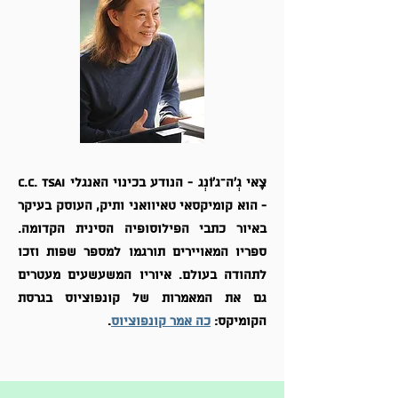
צָאי גְ'ה־ג'וֹנְג - הנודע בכינוי האנגלי C.C. Tsai
- הוא קומיקסאי טאיוואני ותיק, העוסק בעיקר
באיור כתבי הפילוסופיה הסינית הקדומה.
ספריו המאויירים תורגמו למספר שפות וזכו
לתהודה בעולם. איוריו המשעשעים מעטרים
גם את המאמרות של קונפוציוס בגרסת
הקומיקס:
כה אמר קונפוציוס
.