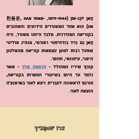
הַאן יוֹנְג-אוּן
(1879-1944
, 한용운, Han Yong-
un) הוא אחד המשוררים הידועים והאהובים
בקוריאה המודרנית. מלבד היותו משורר, היה
הַאן גם נזיר בודהיסטי רפורמי, מנהיג פוליטי
שפעל רבות למען עצמאות קוריאה מהשלטון
היפני, עיתונאי, וסופר.
קובץ שיריו המהולל -
הדממה שלך
- אשר
נלמד עד היום בשיעורי הספרות בקוריאה,
תורגם לראשונה לעברית ויצא לאור בפרפנצ'ה
הוצאה לאור.
ארז יוסקוביץ