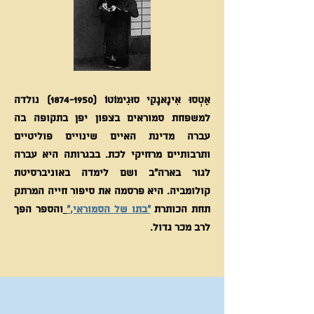
אֵטְסוּ אִינָאגָקִי סוּגִימוֹטוֹ
(1874-1950)
נולדה
למשפחת סמוראים בצפון יפן בתקופה בה
עברה מדינת האיים שינויים פוליטיים
ותרבותיים מרחיקי לכת. בבגרותה היא עברה
לגור בארה"ב ושם לימדה באוניברסיטת
קולומביה. היא פרסמה את סיפור חייה המרתק
תחת הכותרת
"בתו של הסמוראי,"
והספר הפך
לרב מכר גדול.