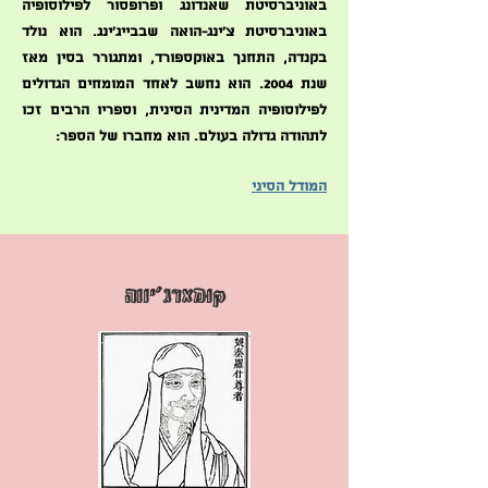
באוניברסיטת שאנדונג ופרופסור לפילוסופיה
באוניברסיטת צ'ינג-הואה שבבייג'ינג. הוא נולד
בקנדה, התחנך באוקספורד, ומתגורר בסין מאז
שנת 2004. הוא נחשב לאחד המומחים הגדולים
לפילוסופיה המדינית הסינית, וספריו הרבים זכו
לתהודה גדולה בעולם. הוא מחברו של הספר:
המודל הסיני
קוּמָארָגִ'יוָוה