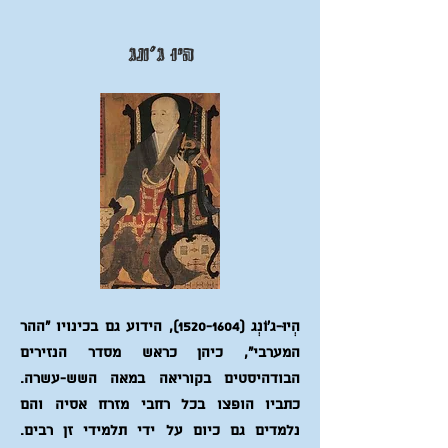
הְיוּ ג'וֹנְג
הְיוּ-ג'וֹנְג
(1520-1604)
, הידוע גם בכינויו "ההר
המערבי", כיהן כראש מסדר הנזירים
הבודהיסטים בקוריאה במאה השש-עשרה.
כתביו הופצו בכל רחבי מזרח אסיה והם
נלמדים גם כיום על ידי תלמידי זן רבים.