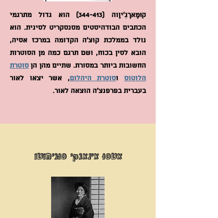
קוּמָארָגִ'יוָוה (344-413) הוא גדול מתרגמי
הכתבים הבודהיסטים מסנסקריט לסינית. הוא
נולד בממלכת קוצ'ה הקדומה במרכז אסיה,
הובא לסין בכוח, ושם תרגם כמה מן הסוטרות
החשובות ביותר במסורת. שתיים מהן הן
סוטרת
הלוטוס
ו
סוטרת היהלום
, אשר יצאו לאור
בעברית בפרפנצ'ה הוצאה לאור.
אֵטְסוּ אִינָאגָקִי סוּגִימוֹטוֹ