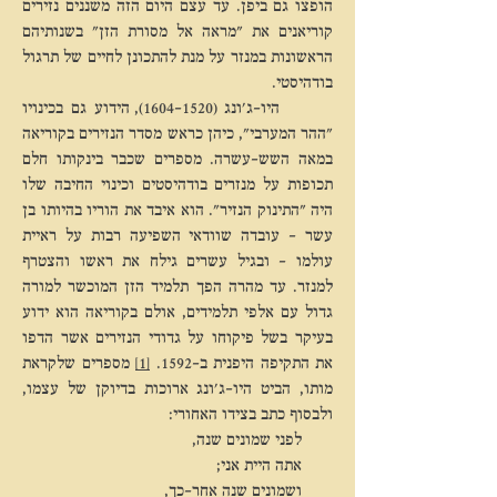
הופצו גם ביפן. עד עצם היום הזה משננים נזירים
קוריאנים את "מראה אל מסורת הזן" בשנותיהם
הראשונות במנזר על מנת להתכונן לחיים של תרגול
בודהיסטי.
היו-ג'ונג (1520–1604), הידוע גם בכינויו
"ההר המערבי", כיהן כראש מסדר הנזירים בקוריאה
במאה השש-עשרה. מספרים שכבר בינקותו חלם
תכופות על מנזרים בודהיסטים וכינוי החיבה שלו
היה "התינוק הנזיר". הוא איבד את הוריו בהיותו בן
עשר – עובדה שוודאי השפיעה רבות על ראיית
עולמו – ובגיל עשרים גילח את ראשו והצטרף
למנזר. עד מהרה הפך תלמיד הזן המוכשר למורה
גדול עם אלפי תלמידים, אולם בקוריאה הוא ידוע
בעיקר בשל פיקוחו על גדודי הנזירים אשר הדפו
את התקיפה היפנית ב-1592.
[1]
מספרים שלקראת
מותו, הביט היו-ג'ונג ארוכות בדיוקן של עצמו,
ולבסוף כתב בצידו האחורי:
לפני שמונים שנה,
אתה היית אני;
ושמונים שנה אחר-כך,