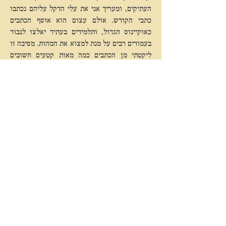
העתיקים, ומעריך אני את עלי הדקל עליהם נכתבו
כתבי הקודש. אולם עצום הוא אוסף הכתבים
כאוקיינוס הגדול, ותלמידים בעתיד יאלצו לנבור
בעמודים רבים על מנת למצוא את המהות. מסיבה זו
ליקטתי מן הכתבים כמה מאות קטעים חשובים
ומהותיים ואספתי אותם לספר אחד. חושב אני
שאף כי הספר קצר ופשוט, כולל הוא את כל
הרעיונות העיקריים של הכתבים. אם תתייחסו
למילים אלו כאל מורה מכובד ותחקרו אותן היטב
לעומק, תוכלו למצוא בהן את המופלא. הרי
הבודהה שאקיימוני החי נמצא בכל פיסקה ופיסקה.
אז אל נא תתעצלו!
אף כי חשוב לזכור שיהלום הזן היוצא מגדר הרגיל
נמצא הרחק ממילים וממשפטים, רק בעלי כישורים
מיוחדים יוכלו להגיע אליו ללא הדרכה.
קיץ 1564, אולם הריקות הצלולה,
איש הדרך, הלוטוס הלבן, היו-ג'ונג.