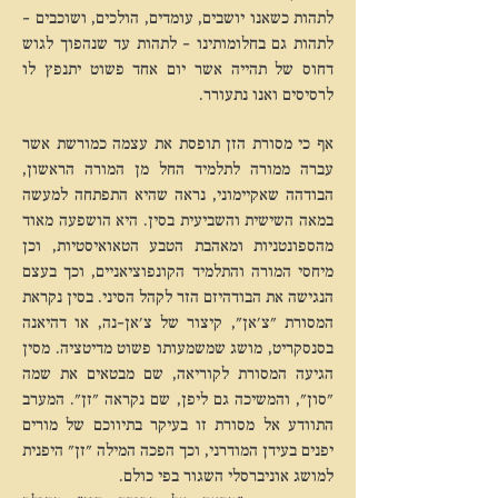
לתהות כשאנו יושבים, עומדים, הולכים, ושוכבים –
לתהות גם בחלומותינו – לתהות עד שנהפוך לגוש
דחוס של תהייה אשר יום אחד פשוט יתנפץ לו
לרסיסים ואנו נתעורר.
אף כי מסורת הזן תופסת את עצמה כמורשת אשר
עברה ממורה לתלמיד החל מן המורה הראשון,
הבודהה שאקיימוני, נראה שהיא התפתחה למעשה
במאה השישית והשביעית בסין. היא הושפעה מאוד
מהספונטניות ומאהבת הטבע הטאואיסטיות, וכן
מיחסי המורה והתלמיד הקונפוציאניים, וכך בעצם
הנגישה את הבודהיזם הזר לקהל הסיני. בסין נקראת
המסורת "צ'אן", קיצור של צ'אן-נה, או דהיאנה
בסנסקריט, מושג שמשמעותו פשוט מדיטציה. מסין
הגיעה המסורת לקוריאה, שם מבטאים את שמה
"סון", והמשיכה גם ליפן, שם נקראה "זן". המערב
התוודע אל מסורת זו בעיקר בתיווכם של מורים
יפנים בעידן המודרני, וכך הפכה המילה "זן" היפנית
למושג אוניברסלי השגור בפי כולם.