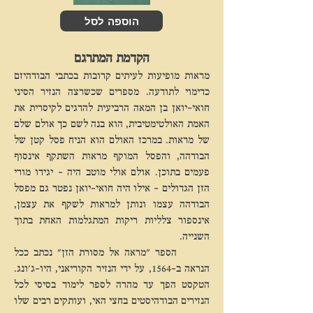
הוספה לסל
הקדמת המתרגם
מראות מופיעות לעיתים קרובות בכתבי הבודהיזם
כדימוי לתודעה. מספרים שכשרצה הנזיר הסיני
חואי-יואן בן המאה הרביעית להדגים לקיסרית את
האמת האולטימטיבית, הוא בנה לשם כך אולם שלם
של מראות. במרכז האולם הוא הניח פסל קטן של
הבודהה, והפסל המוקף מראות השתקף אינסוף
פעמים בתוכן. אולם אולי מוטב היה – יגידו מורי
הזן הגדולים – אילו היה חואי-יואן נפטר גם מפסל
הבודהה עצמו ונותן למראות לשקף את עצמן,
אינספור צלליות ריקות המתגלמות האחת בתוך
השנייה.
הספר "מראה אל מסורת הזן" נכתב ככל
הנראה ב-1564, על ידי הנזיר הקוריאני, היו-ג'ונג.
הטקסט הפך עד מהרה לספר לימוד בסיסי לכל
הנזירים הבודהיסטים בחצי האי, ועותקים רבים שלו