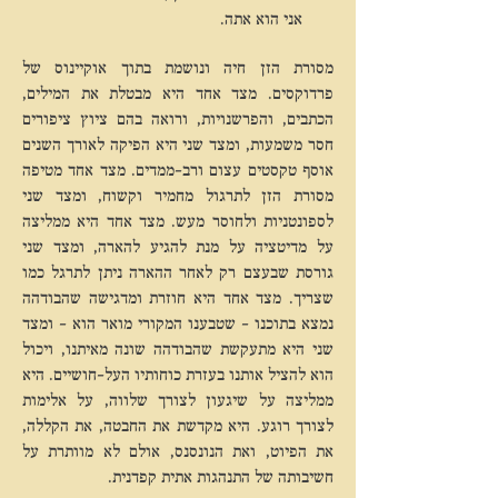
אני הוא אתה.
מסורת הזן חיה ונושמת בתוך אוקיינוס של
פרדוקסים. מצד אחד היא מבטלת את המילים,
הכתבים, והפרשנויות, ורואה בהם ציוץ ציפורים
חסר משמעות, ומצד שני היא הפיקה לאורך השנים
אוסף טקסטים עצום ורב-ממדים. מצד אחד מטיפה
מסורת הזן לתרגול מחמיר וקשוח, ומצד שני
לספונטניות ולחוסר מעש. מצד אחד היא ממליצה
על מדיטציה על מנת להגיע להארה, ומצד שני
גורסת שבעצם רק לאחר ההארה ניתן לתרגל כמו
שצריך. מצד אחד היא חוזרת ומדגישה שהבודהה
נמצא בתוכנו – שטבענו המקורי מואר הוא – ומצד
שני היא מתעקשת שהבודהה שונה מאיתנו, ויכול
הוא להציל אותנו בעזרת כוחותיו העל-חושיים. היא
ממליצה על שיגעון לצורך שלווה, על אלימות
לצורך רוגע. היא מקדשת את החבטה, את הקללה,
את הפיוט, ואת הנונסנס, אולם לא מוותרת על
חשיבותה של התנהגות אתית קפדנית.