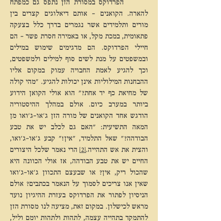
הפרדוקס במסורת הזן נתפס גם כמפתח
להארה. הקואנים – אותם דיאלוגים קצרים בין
מורים ותלמידים אשר נגמרים בדרך כלל בצעקה
פתאומית, במכת מקל, או באמירה חסרת פשר – הם
חיילי הפרדוקס. הם מדגימים שימוש במילים
ובמשפטים על מנת לשים סוף למילים ולמשפטים,
וכך להגיע לאמת החבויה עמוק במקום אליו
ההבחנות המילוליות אינן יכולות להגיע. "מהי קולה
של מחיאת כף יד אחת?" הוא אולי הקואן הידוע
ביותר במערב כיום. אולם במהלך ההיסטוריה
הודגש אחד הקואנים של מורה הזן ג'או-ג'ואו מן
המאה התשיעית: "האם גם לכלב יש את טבע
הבודהה?" שאל התלמיד, "אין!" קבע ג'או-ג'ואו,
והצית את אש התהייה.
[2]
הרי נאמר שלכל היצורים
החיים יש את טבע הבודהה, אז אולי הכוונה היא
שהכול ריק, אין? או שבעצם התכוון ג'או-ג'ואו
שאין אנו צריכים לסמוך על הנאמר בכתבים? אולם
הניסיון לפתור את הפרדוקס בעזרת ההיגיון נועד
מראש לכישלון. במקום זאת, מציעה לנו מסורת הזן
להתמקד בתהייה עצמה, לתהות ולתהות יומם וליל,