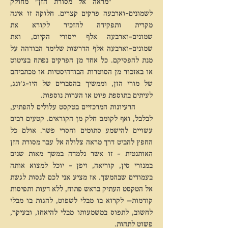
"מראה אל מסורת הזן" מחולק
לשמונים-וארבעה פרקים קצרים. חלוקה זו אינה
מקרית ותפקידה להזכיר לקורא את
שמונים-וארבעה אלף ייסורי הקיום, ואת
שמונים-וארבעה אלף הדרשות שלימד הבודהה על
מנת להפסיקם. כל אחד מן הפרקים נפתח בציטוט
או באזכור מן הסוטרות הבודהיסטיות או מכתביהם
של מורי הזן, וממשיך בהסברים של היו-ג'ונג,
לעיתים בתוספת פיוט או הערות נוספות.
הרעיונות המרכזיים בטקסט עלולים להפתיע,
לבלבל, ואף לקומם חלק מן הקוראים. קטעים רבים
עשויים להישמע סתומים וחסרי פשר. אולם כל
החפץ להביט דרך מראה צלולה אל עבר מסורת הזן
האותנטית – זו אשר נלמדה במשך מאות שנים
במנזרי סין, קוריאה, ויפן – יוכל למצוא אותה
בעמודים שבהמשך. אז מציע אני לכם לנסות לגשת
אל הטקסט העתיק בראש פתוח, ללא דעות ותפיסות
קודמות— לקרוא בו מבלי לשפוט, להגות בו מבלי
לחשוב, לתפוס במשמעותו מבלי להיאחז, ובעיקר,
פשוט לתהות.